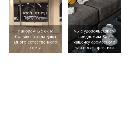
панорамные окна
мы с удовольствием
большого зала дают
предложим Вам
много естественного
чашечку ароматного
света
чая после практики