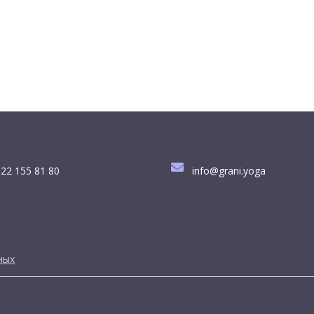
22 155 81 80
info@grani.yoga
ных